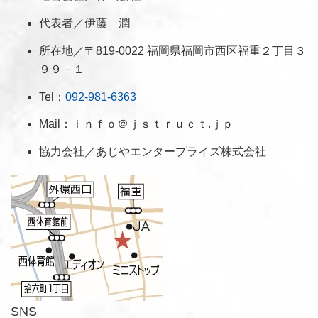
代表者／伊藤 潤
所在地／〒819-0022 福岡県福岡市西区福重２丁目３
９９－１
Tel：
092-981-6363
Mail：ｉｎｆｏ＠ｊｓｔｒｕｃｔ.ｊｐ
協力会社／あじやエンタープライズ株式会社
SNS