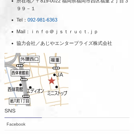
所在地／〒819-0022 福岡県福岡市西区福重２丁目３
９９－１
Tel：
092-981-6363
Mail：ｉｎｆｏ＠ｊｓｔｒｕｃｔ.ｊｐ
協力会社／あじやエンタープライズ株式会社
SNS
Facebook