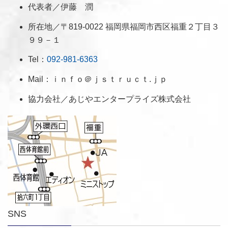
代表者／伊藤 潤
所在地／〒819-0022 福岡県福岡市西区福重２丁目３
９９－１
Tel：
092-981-6363
Mail：ｉｎｆｏ＠ｊｓｔｒｕｃｔ.ｊｐ
協力会社／あじやエンタープライズ株式会社
SNS