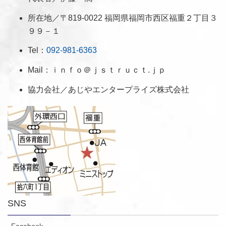
所在地／〒819-0022 福岡県福岡市西区福重２丁目３
９９－１
Tel：
092-981-6363
Mail：ｉｎｆｏ＠ｊｓｔｒｕｃｔ.ｊｐ
協力会社／あじやエンタープライズ株式会社
SNS