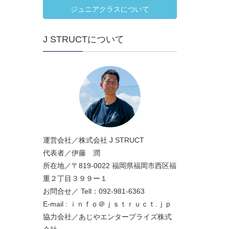
ジュニアクラスについて
J STRUCTについて
運営会社／株式会社 J STRUCT
代表者／伊藤 潤
所在地／〒819-0022 福岡県福岡市西区福
重２丁目３９９ー１
お問合せ／ Tell：092-981-6363
E-mail : ｉｎｆｏ＠ｊｓｔｒｕｃｔ.ｊｐ
協力会社／あじやエンタープライズ株式