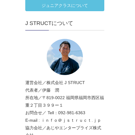
ジュニアクラスについて
J STRUCTについて
運営会社／株式会社 J STRUCT
代表者／伊藤 潤
所在地／〒819-0022 福岡県福岡市西区福
重２丁目３９９ー１
お問合せ／ Tell：092-981-6363
E-mail : ｉｎｆｏ＠ｊｓｔｒｕｃｔ.ｊｐ
協力会社／あじやエンタープライズ株式